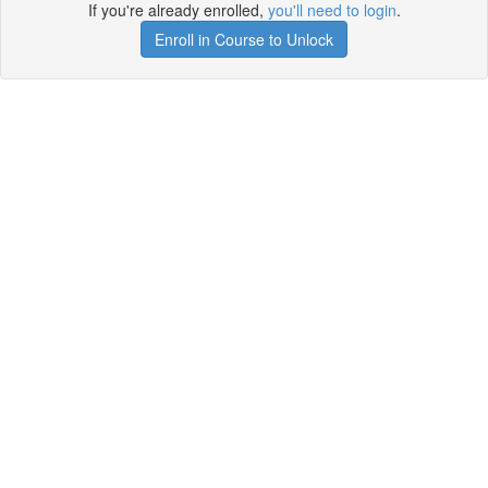
If you're already enrolled,
you'll need to login
.
Enroll in Course to Unlock