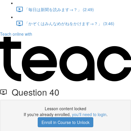
「毎日は新聞を読みます→？」 (2:49)
「かぞくはみんなめがねをかけます→？」 (3:46)
Teach online with
Question 40
Lesson content locked
If you're already enrolled,
you'll need to login
.
Enroll in Course to Unlock