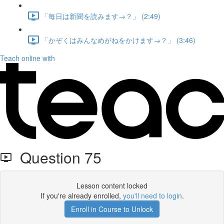
「毎日は新聞を読みます→？」 (2:49)
「かぞくはみんなめがねをかけます→？」 (3:46)
Teach online with
Question 75
Lesson content locked
If you're already enrolled,
you'll need to login
.
Enroll in Course to Unlock