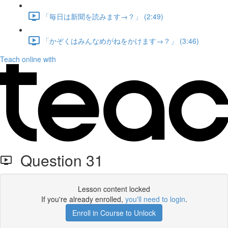
「毎日は新聞を読みます→？」 (2:49)
「かぞくはみんなめがねをかけます→？」 (3:46)
Teach online with
Question 31
Lesson content locked
If you're already enrolled,
you'll need to login
.
Enroll in Course to Unlock