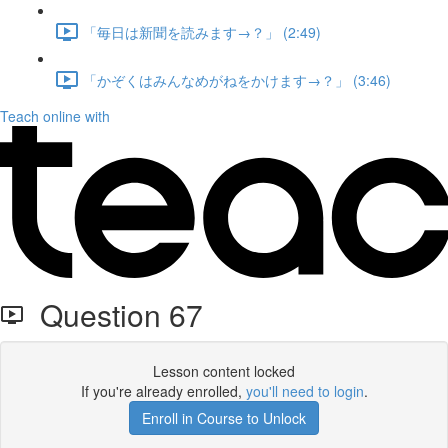
「毎日は新聞を読みます→？」 (2:49)
「かぞくはみんなめがねをかけます→？」 (3:46)
Teach online with
Question 67
Lesson content locked
If you're already enrolled,
you'll need to login
.
Enroll in Course to Unlock