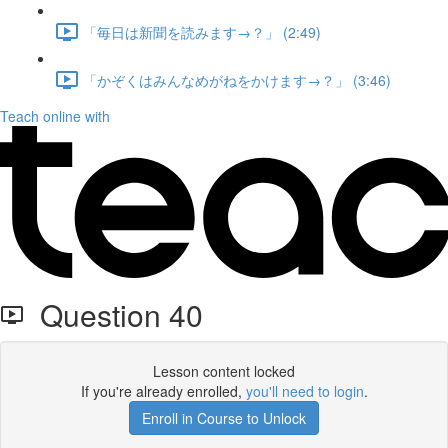
「毎日は新聞を読みます→？」 (2:49)
「かぞくはみんなめがねをかけます→？」 (3:46)
Teach online with
Question 40
Lesson content locked
If you're already enrolled,
you'll need to login
.
Enroll in Course to Unlock