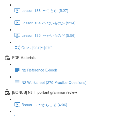
Lesson 133 -〜ことか (5:27)
Lesson 134 -〜ないものか (5:14)
Lesson 135 -〜たいものだ (5:56)
Quiz - [261]〜[270]
PDF Materials
N2 Reference E-book
N2 Worksheet (270 Practice Questions)
[BONUS] N3 important grammar review
Bonus 1 - 〜からこそ (4:06)