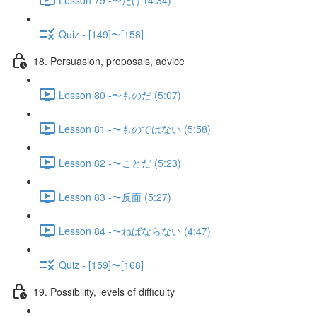
Quiz - [149]〜[158]
18. Persuasion, proposals, advice
Lesson 80 -〜ものだ (5:07)
Lesson 81 -〜ものではない (5:58)
Lesson 82 -〜ことだ (5:23)
Lesson 83 -〜反面 (5:27)
Lesson 84 -〜ねばならない (4:47)
Quiz - [159]〜[168]
19. Possibility, levels of difficulty