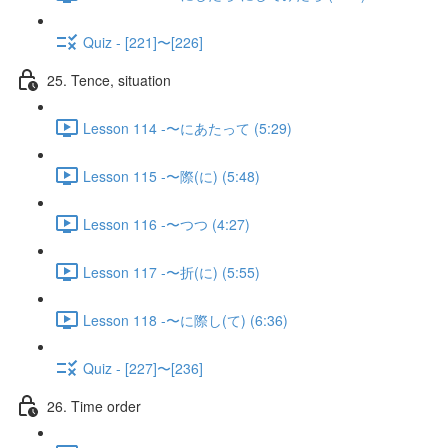
Quiz - [221]〜[226]
25. Tence, situation
Lesson 114 -〜にあたって (5:29)
Lesson 115 -〜際(に) (5:48)
Lesson 116 -〜つつ (4:27)
Lesson 117 -〜折(に) (5:55)
Lesson 118 -〜に際し(て) (6:36)
Quiz - [227]〜[236]
26. Time order