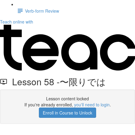
Verb-form Review
Teach online with
Lesson 58 -〜限りでは
Lesson content locked
If you're already enrolled,
you'll need to login
.
Enroll in Course to Unlock