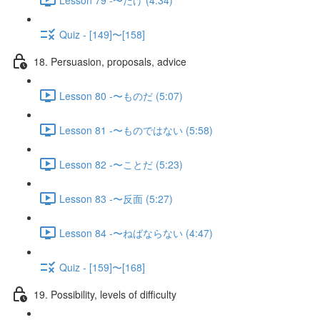
Quiz - [149]〜[158]
18. Persuasion, proposals, advice
Lesson 80 -〜ものだ (5:07)
Lesson 81 -〜ものではない (5:58)
Lesson 82 -〜ことだ (5:23)
Lesson 83 -〜反面 (5:27)
Lesson 84 -〜ねばならない (4:47)
Quiz - [159]〜[168]
19. Possibility, levels of difficulty