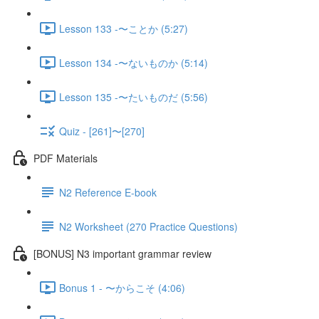
Lesson 133 -〜ことか (5:27)
Lesson 134 -〜ないものか (5:14)
Lesson 135 -〜たいものだ (5:56)
Quiz - [261]〜[270]
PDF Materials
N2 Reference E-book
N2 Worksheet (270 Practice Questions)
[BONUS] N3 important grammar review
Bonus 1 - 〜からこそ (4:06)