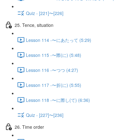
Quiz - [221]〜[226]
25. Tence, situation
Lesson 114 -〜にあたって (5:29)
Lesson 115 -〜際(に) (5:48)
Lesson 116 -〜つつ (4:27)
Lesson 117 -〜折(に) (5:55)
Lesson 118 -〜に際し(て) (6:36)
Quiz - [227]〜[236]
26. Time order