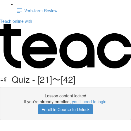
Verb-form Review
Teach online with
Quiz - [21]〜[42]
Lesson content locked
If you're already enrolled,
you'll need to login
.
Enroll in Course to Unlock