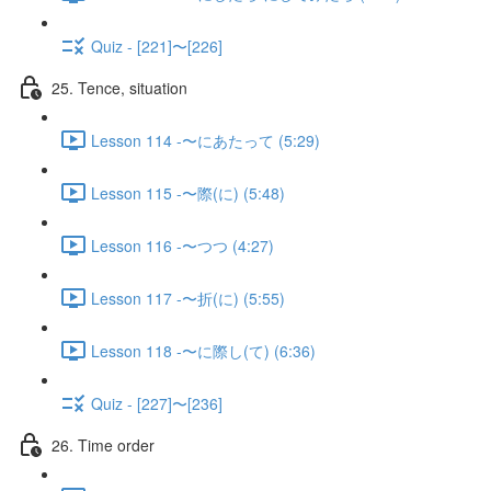
Quiz - [221]〜[226]
25. Tence, situation
Lesson 114 -〜にあたって (5:29)
Lesson 115 -〜際(に) (5:48)
Lesson 116 -〜つつ (4:27)
Lesson 117 -〜折(に) (5:55)
Lesson 118 -〜に際し(て) (6:36)
Quiz - [227]〜[236]
26. Time order