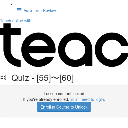
Verb-form Review
Teach online with
Quiz - [55]〜[60]
Lesson content locked
If you're already enrolled,
you'll need to login
.
Enroll in Course to Unlock