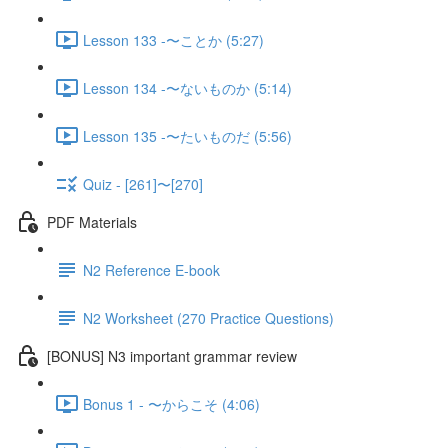
Lesson 133 -〜ことか (5:27)
Lesson 134 -〜ないものか (5:14)
Lesson 135 -〜たいものだ (5:56)
Quiz - [261]〜[270]
PDF Materials
N2 Reference E-book
N2 Worksheet (270 Practice Questions)
[BONUS] N3 important grammar review
Bonus 1 - 〜からこそ (4:06)