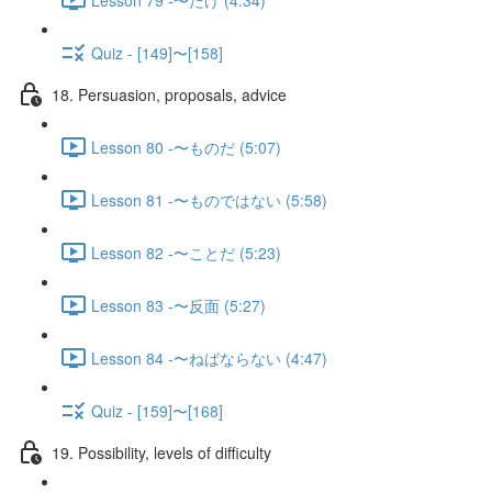
Quiz - [149]〜[158]
18. Persuasion, proposals, advice
Lesson 80 -〜ものだ (5:07)
Lesson 81 -〜ものではない (5:58)
Lesson 82 -〜ことだ (5:23)
Lesson 83 -〜反面 (5:27)
Lesson 84 -〜ねばならない (4:47)
Quiz - [159]〜[168]
19. Possibility, levels of difficulty