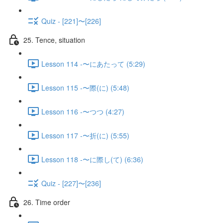
Quiz - [221]〜[226]
25. Tence, situation
Lesson 114 -〜にあたって (5:29)
Lesson 115 -〜際(に) (5:48)
Lesson 116 -〜つつ (4:27)
Lesson 117 -〜折(に) (5:55)
Lesson 118 -〜に際し(て) (6:36)
Quiz - [227]〜[236]
26. Time order