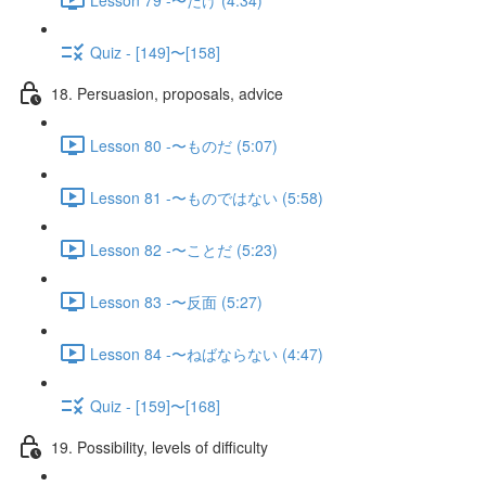
Quiz - [149]〜[158]
18. Persuasion, proposals, advice
Lesson 80 -〜ものだ (5:07)
Lesson 81 -〜ものではない (5:58)
Lesson 82 -〜ことだ (5:23)
Lesson 83 -〜反面 (5:27)
Lesson 84 -〜ねばならない (4:47)
Quiz - [159]〜[168]
19. Possibility, levels of difficulty