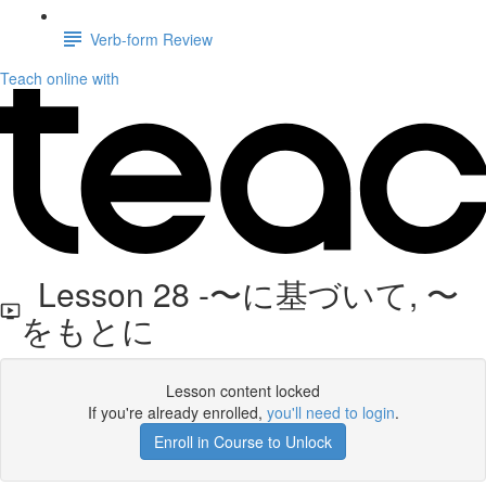
Verb-form Review
Teach online with
Lesson 28 -〜に基づいて, 〜
をもとに
Lesson content locked
If you're already enrolled,
you'll need to login
.
Enroll in Course to Unlock