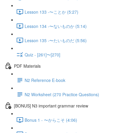
Lesson 133 -〜ことか (5:27)
Lesson 134 -〜ないものか (5:14)
Lesson 135 -〜たいものだ (5:56)
Quiz - [261]〜[270]
PDF Materials
N2 Reference E-book
N2 Worksheet (270 Practice Questions)
[BONUS] N3 important grammar review
Bonus 1 - 〜からこそ (4:06)