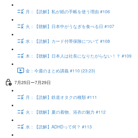
月：【読解】私が紙の手帳を使う理由 #106
火：【聴解】日本中がうなぎを食べる日 #107
水：【読解】カード付帯保険について #108
木：【聴解】日本人は社長になりたがらない！？ #109
金：今週のまとめ講義 #110 (23:23)
7月25日ー7月29日
月：【読解】鉄道オタクの種類 #111
火：【聴解】夏の着物、浴衣の魅力 #112
水：【読解】ADHDって何？ #113