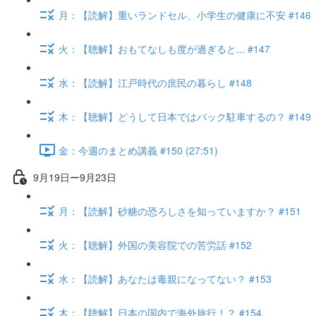
月：【読解】重いランドセル、小学生の健康に不安 #146
火：【聴解】おもてなしも度が過ぎると... #147
水：【読解】江戸時代の庶民の暮らし #148
木：【聴解】どうして日本ではバック駐車するの？ #149
金：今週のまとめ講義 #150 (27:51)
9月19日ー9月23日
月：【読解】砂糖の恐ろしさを知っていますか？ #151
火：【聴解】外国の美容院での苦労話 #152
水：【読解】あなたは毒親になってない？ #153
木：【聴解】日本の国内で海外旅行！？ #154