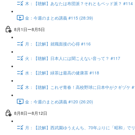
木：【聴解】あなたは布団派？それともベッド派？ #114
金：今週のまとめ講義 #115 (28:39)
8月1日ー8月5日
月：【読解】就職面接の心得 #116
火：【聴解】日本人には聞こえない音って？ #117
水：【読解】緑茶は最高の健康茶 #118
木：【聴解】これぞ青春！高校野球に日本中がクギヅケ #1
金：今週のまとめ講義 #120 (26:20)
8月8日ー8月12日
月：【読解】西武園ゆうえんち、70年ぶりに「昭和」でリニ