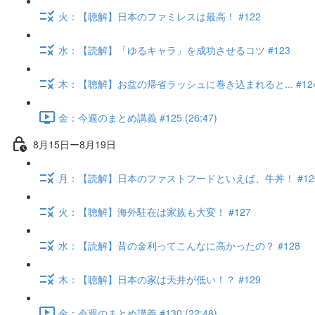
火：【聴解】日本のファミレスは最高！ #122
水：【読解】「ゆるキャラ」を成功させるコツ #123
木：【聴解】お盆の帰省ラッシュに巻き込まれると... #12
金：今週のまとめ講義 #125 (26:47)
8月15日ー8月19日
月：【読解】日本のファストフードといえば、牛丼！ #12
火：【聴解】海外駐在は家族も大変！ #127
水：【読解】昔の金利ってこんなに高かったの？ #128
木：【聴解】日本の家は天井が低い！？ #129
金：今週のまとめ講義 #130 (22:48)