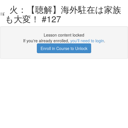
火：【聴解】海外駐在は家族
も大変！ #127
Lesson content locked
If you're already enrolled,
you'll need to login
.
Enroll in Course to Unlock