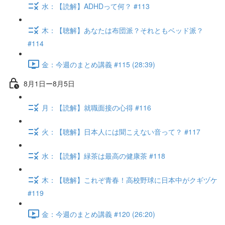
水：【読解】ADHDって何？ #113
木：【聴解】あなたは布団派？それともベッド派？
#114
金：今週のまとめ講義 #115 (28:39)
8月1日ー8月5日
月：【読解】就職面接の心得 #116
火：【聴解】日本人には聞こえない音って？ #117
水：【読解】緑茶は最高の健康茶 #118
木：【聴解】これぞ青春！高校野球に日本中がクギヅケ
#119
金：今週のまとめ講義 #120 (26:20)