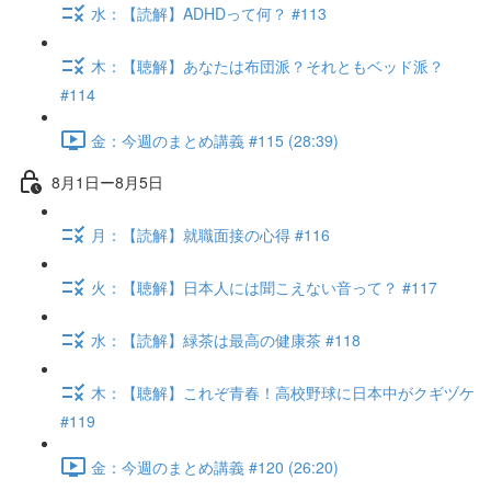
水：【読解】ADHDって何？ #113
木：【聴解】あなたは布団派？それともベッド派？
#114
金：今週のまとめ講義 #115 (28:39)
8月1日ー8月5日
月：【読解】就職面接の心得 #116
火：【聴解】日本人には聞こえない音って？ #117
水：【読解】緑茶は最高の健康茶 #118
木：【聴解】これぞ青春！高校野球に日本中がクギヅケ
#119
金：今週のまとめ講義 #120 (26:20)