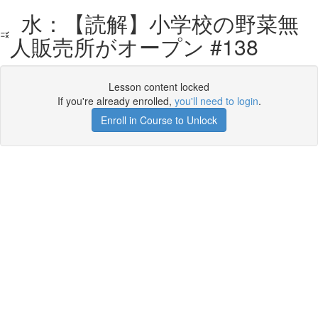
水：【読解】小学校の野菜無
人販売所がオープン #138
Lesson content locked
If you're already enrolled,
you'll need to login
.
Enroll in Course to Unlock