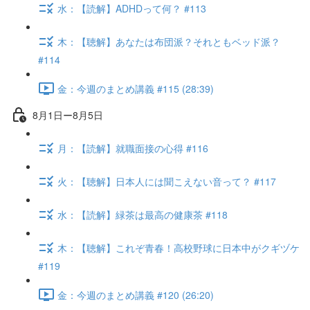
水：【読解】ADHDって何？ #113
木：【聴解】あなたは布団派？それともベッド派？
#114
金：今週のまとめ講義 #115 (28:39)
8月1日ー8月5日
月：【読解】就職面接の心得 #116
火：【聴解】日本人には聞こえない音って？ #117
水：【読解】緑茶は最高の健康茶 #118
木：【聴解】これぞ青春！高校野球に日本中がクギヅケ
#119
金：今週のまとめ講義 #120 (26:20)