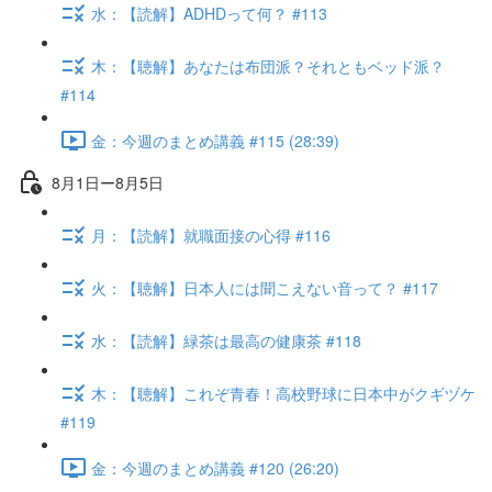
水：【読解】ADHDって何？ #113
木：【聴解】あなたは布団派？それともベッド派？
#114
金：今週のまとめ講義 #115 (28:39)
8月1日ー8月5日
月：【読解】就職面接の心得 #116
火：【聴解】日本人には聞こえない音って？ #117
水：【読解】緑茶は最高の健康茶 #118
木：【聴解】これぞ青春！高校野球に日本中がクギヅケ
#119
金：今週のまとめ講義 #120 (26:20)