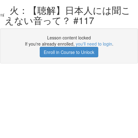
火：【聴解】日本人には聞こ
えない音って？ #117
Lesson content locked
If you're already enrolled,
you'll need to login
.
Enroll in Course to Unlock