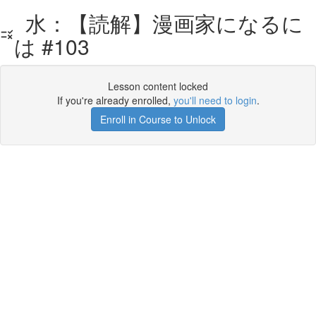
水：【読解】漫画家になるに
は #103
Lesson content locked
If you're already enrolled,
you'll need to login
.
Enroll in Course to Unlock