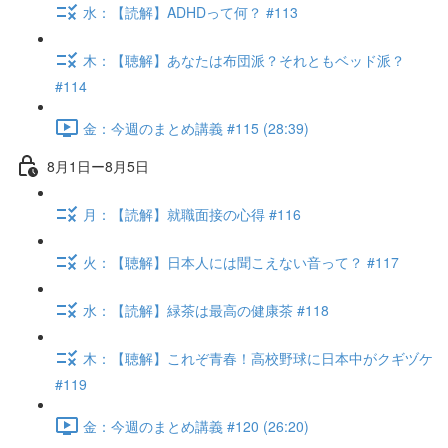
水：【読解】ADHDって何？ #113
木：【聴解】あなたは布団派？それともベッド派？
#114
金：今週のまとめ講義 #115 (28:39)
8月1日ー8月5日
月：【読解】就職面接の心得 #116
火：【聴解】日本人には聞こえない音って？ #117
水：【読解】緑茶は最高の健康茶 #118
木：【聴解】これぞ青春！高校野球に日本中がクギヅケ
#119
金：今週のまとめ講義 #120 (26:20)