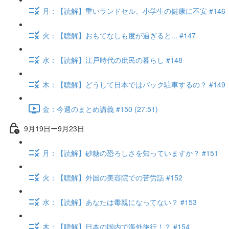
月：【読解】重いランドセル、小学生の健康に不安 #146
火：【聴解】おもてなしも度が過ぎると... #147
水：【読解】江戸時代の庶民の暮らし #148
木：【聴解】どうして日本ではバック駐車するの？ #149
金：今週のまとめ講義 #150 (27:51)
9月19日ー9月23日
月：【読解】砂糖の恐ろしさを知っていますか？ #151
火：【聴解】外国の美容院での苦労話 #152
水：【読解】あなたは毒親になってない？ #153
木：【聴解】日本の国内で海外旅行！？ #154