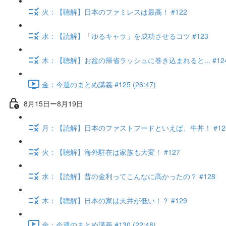
火：【聴解】日本のファミレスは最高！ #122
水：【読解】「ゆるキャラ」を成功させるコツ #123
木：【聴解】お盆の帰省ラッシュに巻き込まれると... #12
金：今週のまとめ講義 #125 (26:47)
8月15日ー8月19日
月：【読解】日本のファストフードといえば、牛丼！ #12
火：【聴解】海外駐在は家族も大変！ #127
水：【読解】昔の金利ってこんなに高かったの？ #128
木：【聴解】日本の家は天井が低い！？ #129
金：今週のまとめ講義 #130 (22:48)