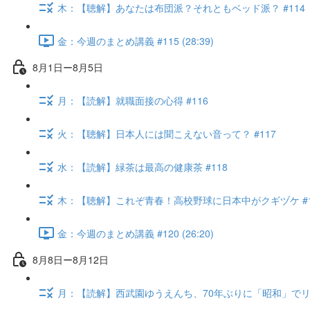
木：【聴解】あなたは布団派？それともベッド派？ #114
金：今週のまとめ講義 #115 (28:39)
8月1日ー8月5日
月：【読解】就職面接の心得 #116
火：【聴解】日本人には聞こえない音って？ #117
水：【読解】緑茶は最高の健康茶 #118
木：【聴解】これぞ青春！高校野球に日本中がクギヅケ #1
金：今週のまとめ講義 #120 (26:20)
8月8日ー8月12日
月：【読解】西武園ゆうえんち、70年ぶりに「昭和」でリニ