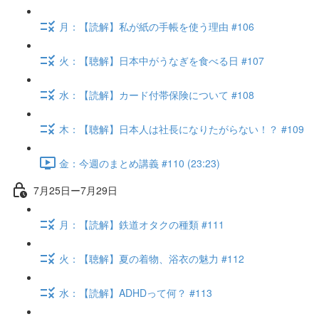
月：【読解】私が紙の手帳を使う理由 #106
火：【聴解】日本中がうなぎを食べる日 #107
水：【読解】カード付帯保険について #108
木：【聴解】日本人は社長になりたがらない！？ #109
金：今週のまとめ講義 #110 (23:23)
7月25日ー7月29日
月：【読解】鉄道オタクの種類 #111
火：【聴解】夏の着物、浴衣の魅力 #112
水：【読解】ADHDって何？ #113