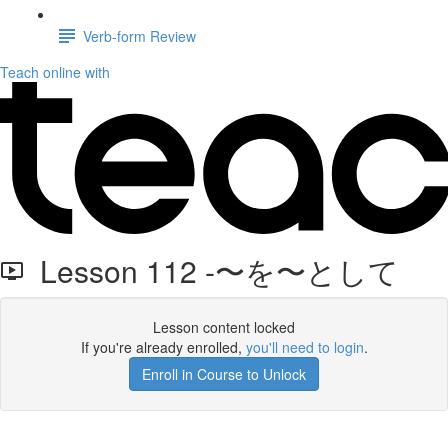
Verb-form Review
Teach online with
Lesson 112 -〜を〜として
Lesson content locked
If you're already enrolled,
you'll need to login
.
Enroll in Course to Unlock