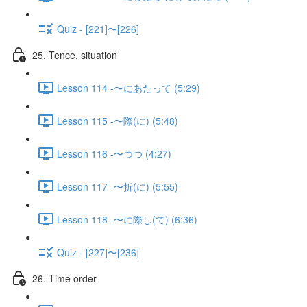
Quiz - [221]〜[226]
25. Tence, situation
Lesson 114 -〜にあたって (5:29)
Lesson 115 -〜際(に) (5:48)
Lesson 116 -〜つつ (4:27)
Lesson 117 -〜折(に) (5:55)
Lesson 118 -〜に際し(て) (6:36)
Quiz - [227]〜[236]
26. Time order