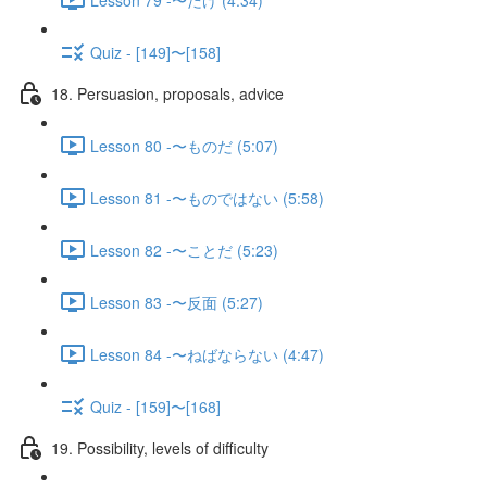
Quiz - [149]〜[158]
18. Persuasion, proposals, advice
Lesson 80 -〜ものだ (5:07)
Lesson 81 -〜ものではない (5:58)
Lesson 82 -〜ことだ (5:23)
Lesson 83 -〜反面 (5:27)
Lesson 84 -〜ねばならない (4:47)
Quiz - [159]〜[168]
19. Possibility, levels of difficulty