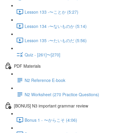
Lesson 133 -〜ことか (5:27)
Lesson 134 -〜ないものか (5:14)
Lesson 135 -〜たいものだ (5:56)
Quiz - [261]〜[270]
PDF Materials
N2 Reference E-book
N2 Worksheet (270 Practice Questions)
[BONUS] N3 important grammar review
Bonus 1 - 〜からこそ (4:06)