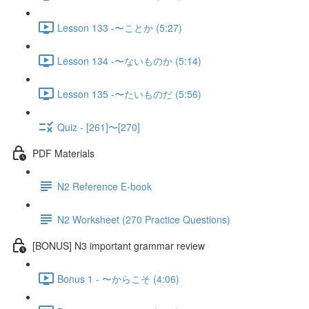
Lesson 133 -〜ことか (5:27)
Lesson 134 -〜ないものか (5:14)
Lesson 135 -〜たいものだ (5:56)
Quiz - [261]〜[270]
PDF Materials
N2 Reference E-book
N2 Worksheet (270 Practice Questions)
[BONUS] N3 important grammar review
Bonus 1 - 〜からこそ (4:06)