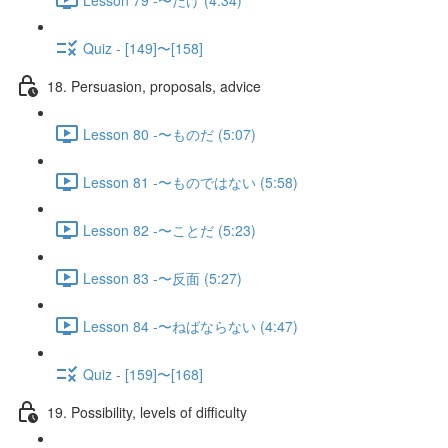
Quiz - [149]〜[158]
18. Persuasion, proposals, advice
Lesson 80 -〜ものだ (5:07)
Lesson 81 -〜ものではない (5:58)
Lesson 82 -〜ことだ (5:23)
Lesson 83 -〜反面 (5:27)
Lesson 84 -〜ねばならない (4:47)
Quiz - [159]〜[168]
19. Possibility, levels of difficulty