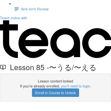
Verb-form Review
Teach online with
Lesson 85 -〜うる/〜える
Lesson content locked
If you're already enrolled,
you'll need to login
.
Enroll in Course to Unlock