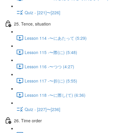
Quiz - [221]〜[226]
25. Tence, situation
Lesson 114 -〜にあたって (5:29)
Lesson 115 -〜際(に) (5:48)
Lesson 116 -〜つつ (4:27)
Lesson 117 -〜折(に) (5:55)
Lesson 118 -〜に際し(て) (6:36)
Quiz - [227]〜[236]
26. Time order