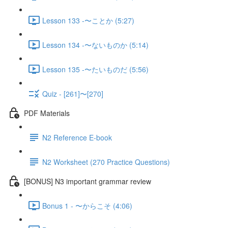
Lesson 133 -〜ことか (5:27)
Lesson 134 -〜ないものか (5:14)
Lesson 135 -〜たいものだ (5:56)
Quiz - [261]〜[270]
PDF Materials
N2 Reference E-book
N2 Worksheet (270 Practice Questions)
[BONUS] N3 important grammar review
Bonus 1 - 〜からこそ (4:06)