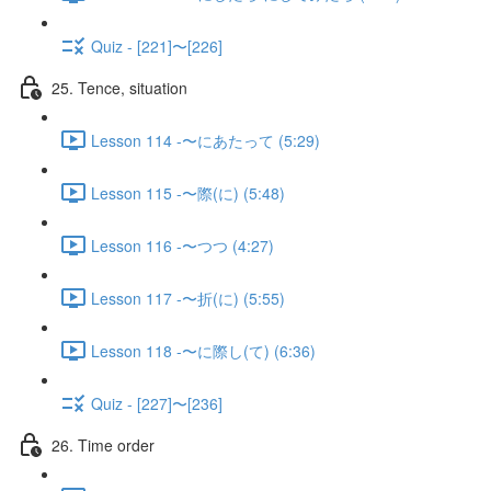
Quiz - [221]〜[226]
25. Tence, situation
Lesson 114 -〜にあたって (5:29)
Lesson 115 -〜際(に) (5:48)
Lesson 116 -〜つつ (4:27)
Lesson 117 -〜折(に) (5:55)
Lesson 118 -〜に際し(て) (6:36)
Quiz - [227]〜[236]
26. Time order