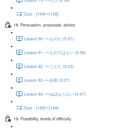
Quiz - [149]〜[158]
18. Persuasion, proposals, advice
Lesson 80 -〜ものだ (5:07)
Lesson 81 -〜ものではない (5:58)
Lesson 82 -〜ことだ (5:23)
Lesson 83 -〜反面 (5:27)
Lesson 84 -〜ねばならない (4:47)
Quiz - [159]〜[168]
19. Possibility, levels of difficulty