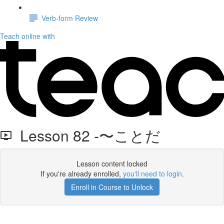
Verb-form Review
Teach online with
Lesson 82 -〜ことだ
Lesson content locked
If you're already enrolled,
you'll need to login
.
Enroll in Course to Unlock