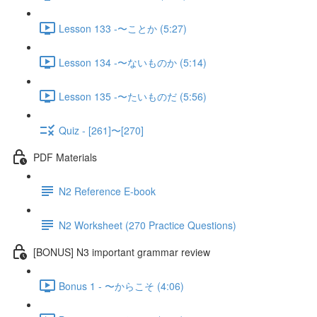
Lesson 133 -〜ことか (5:27)
Lesson 134 -〜ないものか (5:14)
Lesson 135 -〜たいものだ (5:56)
Quiz - [261]〜[270]
PDF Materials
N2 Reference E-book
N2 Worksheet (270 Practice Questions)
[BONUS] N3 important grammar review
Bonus 1 - 〜からこそ (4:06)