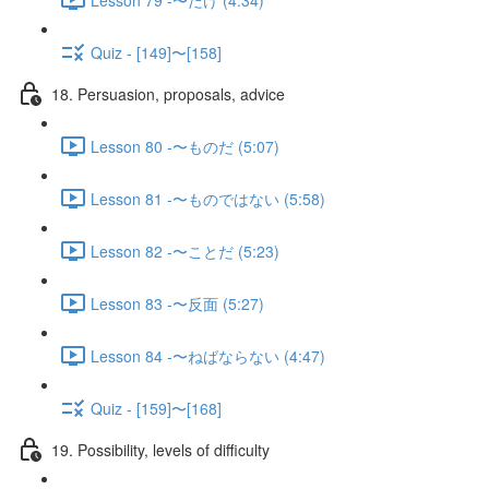
Quiz - [149]〜[158]
18. Persuasion, proposals, advice
Lesson 80 -〜ものだ (5:07)
Lesson 81 -〜ものではない (5:58)
Lesson 82 -〜ことだ (5:23)
Lesson 83 -〜反面 (5:27)
Lesson 84 -〜ねばならない (4:47)
Quiz - [159]〜[168]
19. Possibility, levels of difficulty