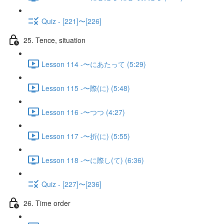
Quiz - [221]〜[226]
25. Tence, situation
Lesson 114 -〜にあたって (5:29)
Lesson 115 -〜際(に) (5:48)
Lesson 116 -〜つつ (4:27)
Lesson 117 -〜折(に) (5:55)
Lesson 118 -〜に際し(て) (6:36)
Quiz - [227]〜[236]
26. Time order