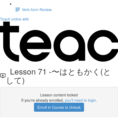
Verb-form Review
Teach online with
Lesson 71 -〜はともかく(と
して)
Lesson content locked
If you're already enrolled,
you'll need to login
.
Enroll in Course to Unlock