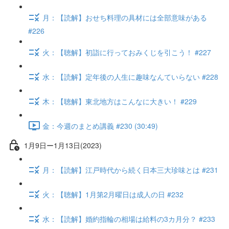
月：【読解】おせち料理の具材には全部意味がある
#226
火：【聴解】初詣に行っておみくじを引こう！ #227
水：【読解】定年後の人生に趣味なんていらない #228
木：【聴解】東北地方はこんなに大きい！ #229
金：今週のまとめ講義 #230 (30:49)
1月9日ー1月13日(2023)
月：【読解】江戸時代から続く日本三大珍味とは #231
火：【聴解】1月第2月曜日は成人の日 #232
水：【読解】婚約指輪の相場は給料の3カ月分？ #233