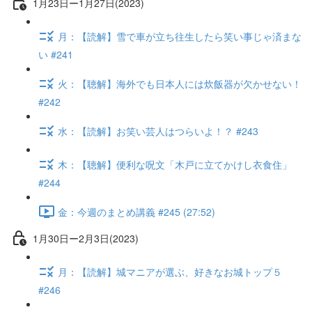
1月23日ー1月27日(2023)
月：【読解】雪で車が立ち往生したら笑い事じゃ済まな
い #241
火：【聴解】海外でも日本人には炊飯器が欠かせない！
#242
水：【読解】お笑い芸人はつらいよ！？ #243
木：【聴解】便利な呪文「木戸に立てかけし衣食住」
#244
金：今週のまとめ講義 #245 (27:52)
1月30日ー2月3日(2023)
月：【読解】城マニアが選ぶ、好きなお城トップ５
#246