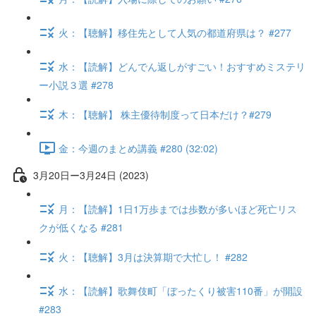
火：【聴解】移住先として人気の都道府県は？ #277
水：【読解】どんでん返しがすごい！おすすめミステリ
ー小説３選 #278
木：【聴解】 株主優待制度って日本だけ？#279
金：今週のまとめ講義 #280 (32:02)
3月20日ー3月24日 (2023)
月：【読解】1日1万歩までは歩数が多いほど死亡リス
クが低くなる #281
火：【聴解】3月は決算期で大忙し！ #282
水：【読解】歌舞伎町「ぼったくり被害110番」が開設
#283