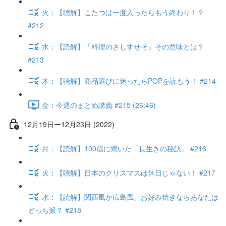
火：【聴解】こたつは一度入ったらもう終わり！？
#212
水：【読解】「料理のさしすせそ」その意味とは？
#213
木：【聴解】商品選びに迷ったらPOPを読もう！ #214
金：今週のまとめ講義 #215 (26:46)
12月19日ー12月23日 (2022)
月：【読解】100歳に聞いた「長生きの秘訣」 #216
火：【聴解】日本のクリスマスは休日じゃない！ #217
水：【読解】関西風か広島風、お好み焼きならあなたは
どっち派？ #218