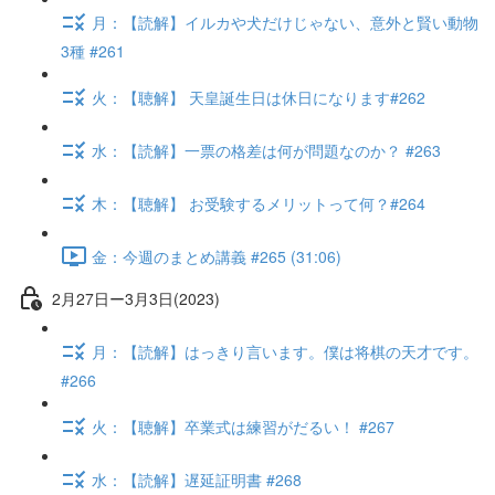
月：【読解】イルカや犬だけじゃない、意外と賢い動物
3種 #261
火：【聴解】 天皇誕生日は休日になります#262
水：【読解】一票の格差は何が問題なのか？ #263
木：【聴解】 お受験するメリットって何？#264
金：今週のまとめ講義 #265 (31:06)
2月27日ー3月3日(2023)
月：【読解】はっきり言います。僕は将棋の天才です。
#266
火：【聴解】卒業式は練習がだるい！ #267
水：【読解】遅延証明書 #268