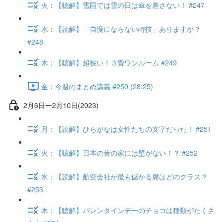
火：【聴解】雪国では雪の日は傘を差さない！ #247
水：【読解】「自慢にならない特技」ありますか？
#248
木：【聴解】超狭い！３畳ワンルーム #249
金：今週のまとめ講義 #250 (28:25)
2月6日ー2月10日(2023)
月：【読解】ひらがなは女性たちの文字だった！ #251
火：【聴解】日本の昔の家には壁がない！？ #252
水：【読解】航空会社が最も儲かる席はどのクラス？
#253
木：【聴解】バレンタインデーのチョコは種類がたくさ