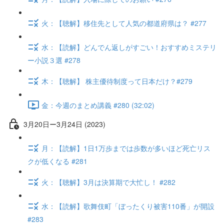
火：【聴解】移住先として人気の都道府県は？ #277
水：【読解】どんでん返しがすごい！おすすめミステリ
ー小説３選 #278
木：【聴解】 株主優待制度って日本だけ？#279
金：今週のまとめ講義 #280 (32:02)
3月20日ー3月24日 (2023)
月：【読解】1日1万歩までは歩数が多いほど死亡リス
クが低くなる #281
火：【聴解】3月は決算期で大忙し！ #282
水：【読解】歌舞伎町「ぼったくり被害110番」が開設
#283