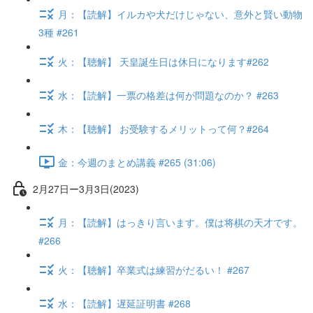
月：【読解】イルカや犬だけじゃない、意外と賢い動物
3種 #261
火：【聴解】 天皇誕生日は休日になります#262
水：【読解】一票の格差は何が問題なのか？ #263
木：【聴解】 お受験するメリットって何？#264
金：今週のまとめ講義 #265 (31:06)
2月27日ー3月3日(2023)
月：【読解】はっきり言います。僕は将棋の天才です。
#266
火：【聴解】卒業式は練習がだるい！ #267
水：【読解】遅延証明書 #268