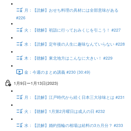
月：【読解】おせち料理の具材には全部意味がある
#226
火：【聴解】初詣に行っておみくじを引こう！ #227
水：【読解】定年後の人生に趣味なんていらない #228
木：【聴解】東北地方はこんなに大きい！ #229
金：今週のまとめ講義 #230 (30:49)
1月9日ー1月13日(2023)
月：【読解】江戸時代から続く日本三大珍味とは #231
火：【聴解】1月第2月曜日は成人の日 #232
水：【読解】婚約指輪の相場は給料の3カ月分？ #233