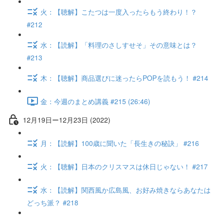
火：【聴解】こたつは一度入ったらもう終わり！？
#212
水：【読解】「料理のさしすせそ」その意味とは？
#213
木：【聴解】商品選びに迷ったらPOPを読もう！ #214
金：今週のまとめ講義 #215 (26:46)
12月19日ー12月23日 (2022)
月：【読解】100歳に聞いた「長生きの秘訣」 #216
火：【聴解】日本のクリスマスは休日じゃない！ #217
水：【読解】関西風か広島風、お好み焼きならあなたは
どっち派？ #218