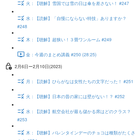
火：【聴解】雪国では雪の日は傘を差さない！ #247
水：【読解】「自慢にならない特技」ありますか？
#248
木：【聴解】超狭い！３畳ワンルーム #249
金：今週のまとめ講義 #250 (28:25)
2月6日ー2月10日(2023)
月：【読解】ひらがなは女性たちの文字だった！ #251
火：【聴解】日本の昔の家には壁がない！？ #252
水：【読解】航空会社が最も儲かる席はどのクラス？
#253
木：【聴解】バレンタインデーのチョコは種類がたくさ