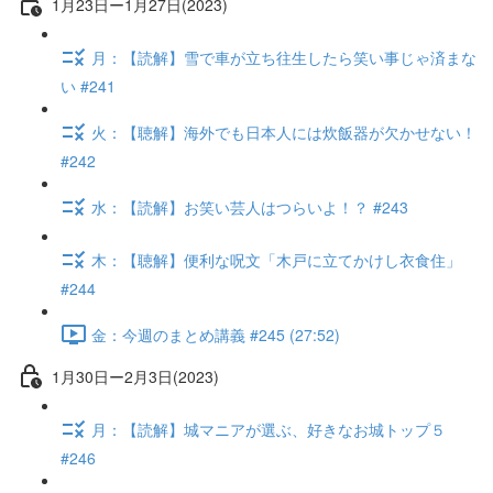
1月23日ー1月27日(2023)
月：【読解】雪で車が立ち往生したら笑い事じゃ済まな
い #241
火：【聴解】海外でも日本人には炊飯器が欠かせない！
#242
水：【読解】お笑い芸人はつらいよ！？ #243
木：【聴解】便利な呪文「木戸に立てかけし衣食住」
#244
金：今週のまとめ講義 #245 (27:52)
1月30日ー2月3日(2023)
月：【読解】城マニアが選ぶ、好きなお城トップ５
#246