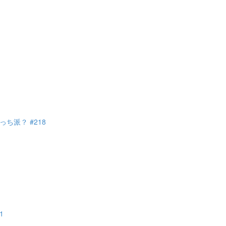
派？ #218
1