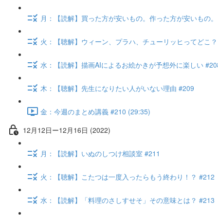
月：【読解】買った方が安いもの。作った方が安いもの。 #
火：【聴解】ウィーン、プラハ、チューリッヒってどこ？ #
水：【読解】描画AIによるお絵かきが予想外に楽しい #20
木：【聴解】先生になりたい人がいない理由 #209
金：今週のまとめ講義 #210 (29:35)
12月12日ー12月16日 (2022)
月：【読解】いぬのしつけ相談室 #211
火：【聴解】こたつは一度入ったらもう終わり！？ #212
水：【読解】「料理のさしすせそ」その意味とは？ #213