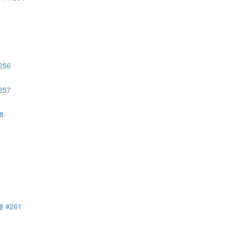
56
57
8
#261