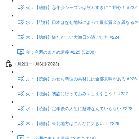
火：【聴解】忘年会シーズンは飲みすぎにご用心！ #222
水：【読解】日本はなぜ地域によって最低賃金が異なるのか？
木：【聴解】慌ただしい大晦日の過ごし方 #224
金：今週のまとめ講義 #225 (32:08)
1月2日ー1月6日(2023)
月：【読解】おせち料理の具材には全部意味がある #226
火：【聴解】初詣に行っておみくじを引こう！ #227
水：【読解】定年後の人生に趣味なんていらない #228
木：【聴解】東北地方はこんなに大きい！ #229
金：今週のまとめ講義 #230 (30:49)