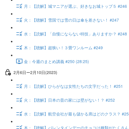
月：【読解】城マニアが選ぶ、好きなお城トップ５ #246
火：【聴解】雪国では雪の日は傘を差さない！ #247
水：【読解】「自慢にならない特技」ありますか？ #248
木：【聴解】超狭い！３畳ワンルーム #249
金：今週のまとめ講義 #250 (28:25)
2月6日ー2月10日(2023)
月：【読解】ひらがなは女性たちの文字だった！ #251
火：【聴解】日本の昔の家には壁がない！？ #252
水：【読解】航空会社が最も儲かる席はどのクラス？ #25
木：【聴解】バレンタインデーのチョコは種類がたくさん！ 