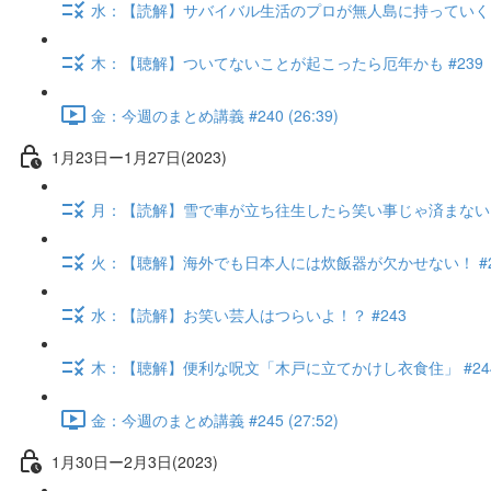
水：【読解】サバイバル生活のプロが無人島に持っていくもの
木：【聴解】ついてないことが起こったら厄年かも #239
金：今週のまとめ講義 #240 (26:39)
1月23日ー1月27日(2023)
月：【読解】雪で車が立ち往生したら笑い事じゃ済まない #
火：【聴解】海外でも日本人には炊飯器が欠かせない！ #2
水：【読解】お笑い芸人はつらいよ！？ #243
木：【聴解】便利な呪文「木戸に立てかけし衣食住」 #24
金：今週のまとめ講義 #245 (27:52)
1月30日ー2月3日(2023)