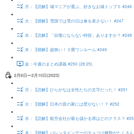
月：【読解】城マニアが選ぶ、好きなお城トップ５ #246
火：【聴解】雪国では雪の日は傘を差さない！ #247
水：【読解】「自慢にならない特技」ありますか？ #248
木：【聴解】超狭い！３畳ワンルーム #249
金：今週のまとめ講義 #250 (28:25)
2月6日ー2月10日(2023)
月：【読解】ひらがなは女性たちの文字だった！ #251
火：【聴解】日本の昔の家には壁がない！？ #252
水：【読解】航空会社が最も儲かる席はどのクラス？ #25
木：【聴解】バレンタインデーのチョコは種類がたくさん！ 