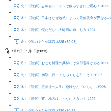
火：【聴解】忘年会シーズンは飲みすぎにご用心！ #222
水：【読解】日本はなぜ地域によって最低賃金が異なるのか？
木：【聴解】慌ただしい大晦日の過ごし方 #224
金：今週のまとめ講義 #225 (32:08)
1月2日ー1月6日(2023)
月：【読解】おせち料理の具材には全部意味がある #226
火：【聴解】初詣に行っておみくじを引こう！ #227
水：【読解】定年後の人生に趣味なんていらない #228
木：【聴解】東北地方はこんなに大きい！ #229
金：今週のまとめ講義 #230 (30:49)