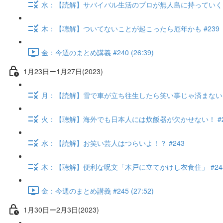
水：【読解】サバイバル生活のプロが無人島に持っていくもの
木：【聴解】ついてないことが起こったら厄年かも #239
金：今週のまとめ講義 #240 (26:39)
1月23日ー1月27日(2023)
月：【読解】雪で車が立ち往生したら笑い事じゃ済まない #
火：【聴解】海外でも日本人には炊飯器が欠かせない！ #2
水：【読解】お笑い芸人はつらいよ！？ #243
木：【聴解】便利な呪文「木戸に立てかけし衣食住」 #24
金：今週のまとめ講義 #245 (27:52)
1月30日ー2月3日(2023)