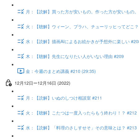
月：【読解】買った方が安いもの。作った方が安いもの。 #
火：【聴解】ウィーン、プラハ、チューリッヒってどこ？ #
水：【読解】描画AIによるお絵かきが予想外に楽しい #20
木：【聴解】先生になりたい人がいない理由 #209
金：今週のまとめ講義 #210 (29:35)
12月12日ー12月16日 (2022)
月：【読解】いぬのしつけ相談室 #211
火：【聴解】こたつは一度入ったらもう終わり！？ #212
水：【読解】「料理のさしすせそ」その意味とは？ #213