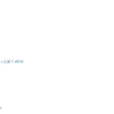
派？ #218
1