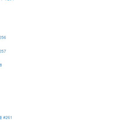
56
57
8
#261