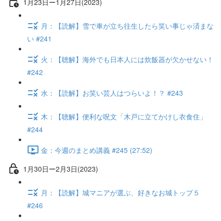
1月23日ー1月27日(2023)
月：【読解】雪で車が立ち往生したら笑い事じゃ済まな
い #241
火：【聴解】海外でも日本人には炊飯器が欠かせない！
#242
水：【読解】お笑い芸人はつらいよ！？ #243
木：【聴解】便利な呪文「木戸に立てかけし衣食住」
#244
金：今週のまとめ講義 #245 (27:52)
1月30日ー2月3日(2023)
月：【読解】城マニアが選ぶ、好きなお城トップ５
#246