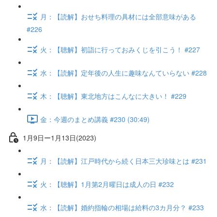
月：【読解】おせち料理の具材には全部意味がある
#226
火：【聴解】初詣に行っておみくじを引こう！ #227
水：【読解】定年後の人生に趣味なんていらない #228
木：【聴解】東北地方はこんなに大きい！ #229
金：今週のまとめ講義 #230 (30:49)
1月9日ー1月13日(2023)
月：【読解】江戸時代から続く日本三大珍味とは #231
火：【聴解】1月第2月曜日は成人の日 #232
水：【読解】婚約指輪の相場は給料の3カ月分？ #233