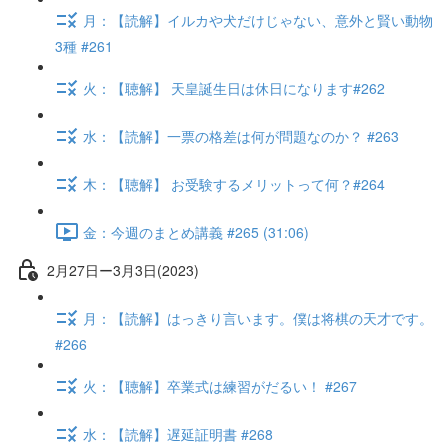
月：【読解】イルカや犬だけじゃない、意外と賢い動物
3種 #261
火：【聴解】 天皇誕生日は休日になります#262
水：【読解】一票の格差は何が問題なのか？ #263
木：【聴解】 お受験するメリットって何？#264
金：今週のまとめ講義 #265 (31:06)
2月27日ー3月3日(2023)
月：【読解】はっきり言います。僕は将棋の天才です。
#266
火：【聴解】卒業式は練習がだるい！ #267
水：【読解】遅延証明書 #268