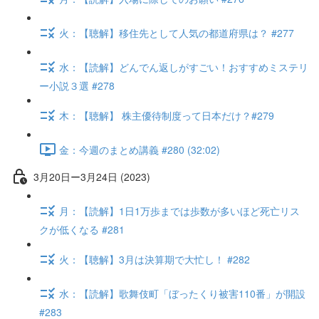
火：【聴解】移住先として人気の都道府県は？ #277
水：【読解】どんでん返しがすごい！おすすめミステリ
ー小説３選 #278
木：【聴解】 株主優待制度って日本だけ？#279
金：今週のまとめ講義 #280 (32:02)
3月20日ー3月24日 (2023)
月：【読解】1日1万歩までは歩数が多いほど死亡リス
クが低くなる #281
火：【聴解】3月は決算期で大忙し！ #282
水：【読解】歌舞伎町「ぼったくり被害110番」が開設
#283