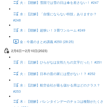
火：【聴解】雪国では雪の日は傘を差さない！ #247
水：【読解】「自慢にならない特技」ありますか？
#248
木：【聴解】超狭い！３畳ワンルーム #249
金：今週のまとめ講義 #250 (28:25)
2月6日ー2月10日(2023)
月：【読解】ひらがなは女性たちの文字だった！ #251
火：【聴解】日本の昔の家には壁がない！？ #252
水：【読解】航空会社が最も儲かる席はどのクラス？
#253
木：【聴解】バレンタインデーのチョコは種類がたくさ