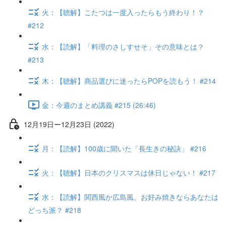
火：【聴解】こたつは一度入ったらもう終わり！？
#212
水：【読解】「料理のさしすせそ」その意味とは？
#213
木：【聴解】商品選びに迷ったらPOPを読もう！ #214
金：今週のまとめ講義 #215 (26:46)
12月19日ー12月23日 (2022)
月：【読解】100歳に聞いた「長生きの秘訣」 #216
火：【聴解】日本のクリスマスは休日じゃない！ #217
水：【読解】関西風か広島風、お好み焼きならあなたは
どっち派？ #218