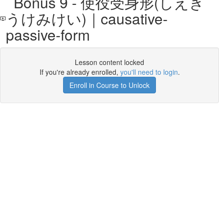
Bonus 9 - 使役受身形(しえき
うけみけい)｜causative-
passive-form
Lesson content locked
If you're already enrolled,
you'll need to login
.
Enroll in Course to Unlock