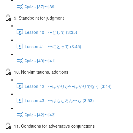
Quiz - [37]〜[39]
9. Standpoint for judgment
Lesson 40 - 〜として (3:35)
Lesson 41 - 〜にとって (3:45)
Quiz - [40]〜[41]
10. Non-limitations, additions
Lesson 42 - 〜ばかりか/〜ばかりでなく (3:44)
Lesson 43 - 〜はもちろん〜も (3:53)
Quiz - [42]〜[43]
11. Conditions for adversative conjunctions