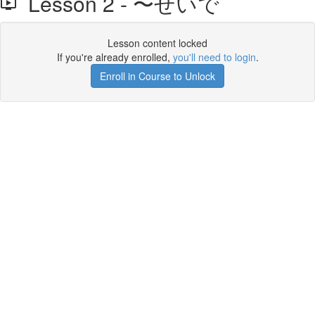
Lesson 2 - 〜せいで
Lesson content locked
If you're already enrolled,
you'll need to login
.
Enroll in Course to Unlock