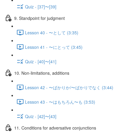
Quiz - [37]〜[39]
9. Standpoint for judgment
Lesson 40 - 〜として (3:35)
Lesson 41 - 〜にとって (3:45)
Quiz - [40]〜[41]
10. Non-limitations, additions
Lesson 42 - 〜ばかりか/〜ばかりでなく (3:44)
Lesson 43 - 〜はもちろん〜も (3:53)
Quiz - [42]〜[43]
11. Conditions for adversative conjunctions