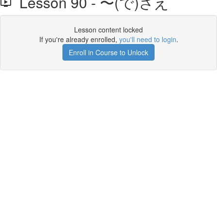
Lesson 90 - 〜(で)さえ
Lesson content locked
If you're already enrolled,
you'll need to login
.
Enroll in Course to Unlock