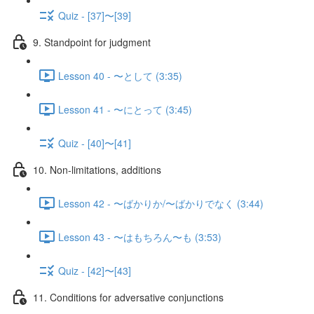
Quiz - [37]〜[39]
9. Standpoint for judgment
Lesson 40 - 〜として (3:35)
Lesson 41 - 〜にとって (3:45)
Quiz - [40]〜[41]
10. Non-limitations, additions
Lesson 42 - 〜ばかりか/〜ばかりでなく (3:44)
Lesson 43 - 〜はもちろん〜も (3:53)
Quiz - [42]〜[43]
11. Conditions for adversative conjunctions