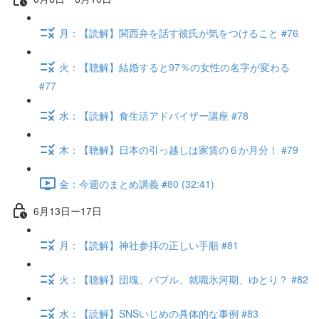
月：【読解】関西弁を話す彼氏が気をつけること #76
火：【聴解】結婚すると97％の女性の名字が変わる
#77
水：【読解】食生活アドバイザー講座 #78
木：【聴解】日本の引っ越しは家賃の６か月分！ #79
金：今週のまとめ講義 #80 (32:41)
6月13日ー17日
月：【読解】神社参拝の正しい手順 #81
火：【聴解】団塊、バブル、就職氷河期、ゆとり？ #82
水：【読解】SNSいじめの具体的な事例 #83