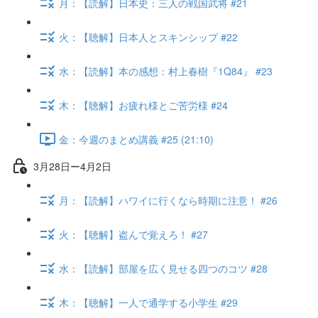
月：【読解】日本史：三人の戦国武将 #21
火：【聴解】日本人とスキンシップ #22
水：【読解】本の感想：村上春樹『1Q84』 #23
木：【聴解】お疲れ様とご苦労様 #24
金：今週のまとめ講義 #25 (21:10)
3月28日ー4月2日
月：【読解】ハワイに行くなら時期に注意！ #26
火：【聴解】盗んで覚えろ！ #27
水：【読解】部屋を広く見せる四つのコツ #28
木：【聴解】一人で通学する小学生 #29