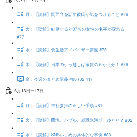
月：【読解】関西弁を話す彼氏が気をつけること #76
火：【聴解】結婚すると97％の女性の名字が変わる
#77
水：【読解】食生活アドバイザー講座 #78
木：【聴解】日本の引っ越しは家賃の６か月分！ #79
金：今週のまとめ講義 #80 (32:41)
6月13日ー17日
月：【読解】神社参拝の正しい手順 #81
火：【聴解】団塊、バブル、就職氷河期、ゆとり？ #82
水：【読解】SNSいじめの具体的な事例 #83