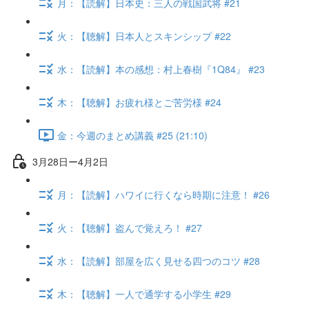
月：【読解】日本史：三人の戦国武将 #21
火：【聴解】日本人とスキンシップ #22
水：【読解】本の感想：村上春樹『1Q84』 #23
木：【聴解】お疲れ様とご苦労様 #24
金：今週のまとめ講義 #25 (21:10)
3月28日ー4月2日
月：【読解】ハワイに行くなら時期に注意！ #26
火：【聴解】盗んで覚えろ！ #27
水：【読解】部屋を広く見せる四つのコツ #28
木：【聴解】一人で通学する小学生 #29