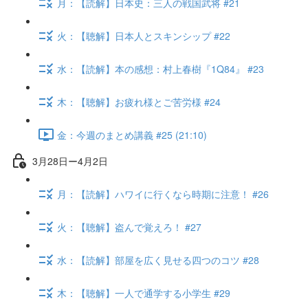
月：【読解】日本史：三人の戦国武将 #21
火：【聴解】日本人とスキンシップ #22
水：【読解】本の感想：村上春樹『1Q84』 #23
木：【聴解】お疲れ様とご苦労様 #24
金：今週のまとめ講義 #25 (21:10)
3月28日ー4月2日
月：【読解】ハワイに行くなら時期に注意！ #26
火：【聴解】盗んで覚えろ！ #27
水：【読解】部屋を広く見せる四つのコツ #28
木：【聴解】一人で通学する小学生 #29