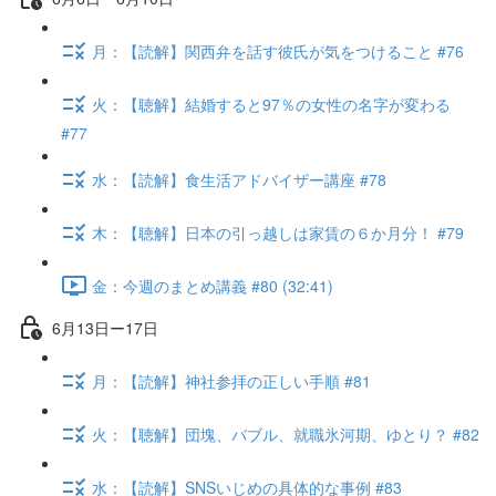
月：【読解】関西弁を話す彼氏が気をつけること #76
火：【聴解】結婚すると97％の女性の名字が変わる
#77
水：【読解】食生活アドバイザー講座 #78
木：【聴解】日本の引っ越しは家賃の６か月分！ #79
金：今週のまとめ講義 #80 (32:41)
6月13日ー17日
月：【読解】神社参拝の正しい手順 #81
火：【聴解】団塊、バブル、就職氷河期、ゆとり？ #82
水：【読解】SNSいじめの具体的な事例 #83