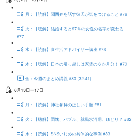
月：【読解】関西弁を話す彼氏が気をつけること #76
火：【聴解】結婚すると97％の女性の名字が変わる
#77
水：【読解】食生活アドバイザー講座 #78
木：【聴解】日本の引っ越しは家賃の６か月分！ #79
金：今週のまとめ講義 #80 (32:41)
6月13日ー17日
月：【読解】神社参拝の正しい手順 #81
火：【聴解】団塊、バブル、就職氷河期、ゆとり？ #82
水：【読解】SNSいじめの具体的な事例 #83