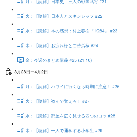
月：【読解】日本史：三人の戦国武将 #21
火：【聴解】日本人とスキンシップ #22
水：【読解】本の感想：村上春樹『1Q84』 #23
木：【聴解】お疲れ様とご苦労様 #24
金：今週のまとめ講義 #25 (21:10)
3月28日ー4月2日
月：【読解】ハワイに行くなら時期に注意！ #26
火：【聴解】盗んで覚えろ！ #27
水：【読解】部屋を広く見せる四つのコツ #28
木：【聴解】一人で通学する小学生 #29