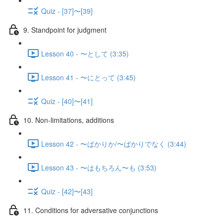
Quiz - [37]〜[39]
9. Standpoint for judgment
Lesson 40 - 〜として (3:35)
Lesson 41 - 〜にとって (3:45)
Quiz - [40]〜[41]
10. Non-limitations, additions
Lesson 42 - 〜ばかりか/〜ばかりでなく (3:44)
Lesson 43 - 〜はもちろん〜も (3:53)
Quiz - [42]〜[43]
11. Conditions for adversative conjunctions