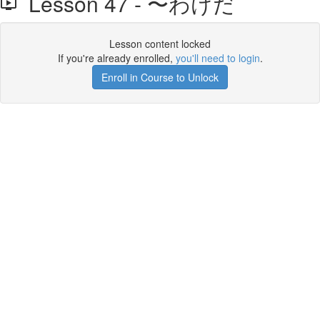
Lesson 47 - 〜わけだ
Lesson content locked
If you're already enrolled,
you'll need to login
.
Enroll in Course to Unlock