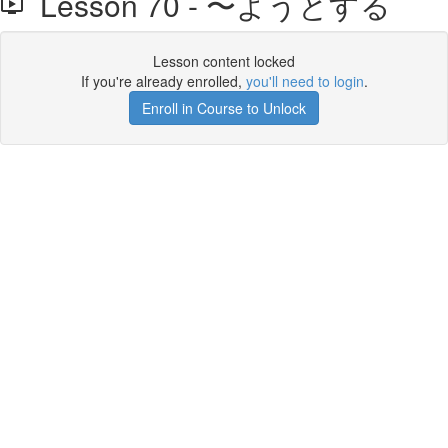
Lesson 70 - 〜ようとする
Lesson content locked
If you're already enrolled,
you'll need to login
.
Enroll in Course to Unlock