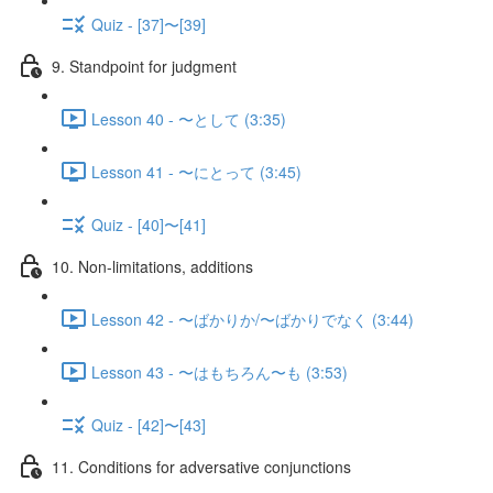
Quiz - [37]〜[39]
9. Standpoint for judgment
Lesson 40 - 〜として (3:35)
Lesson 41 - 〜にとって (3:45)
Quiz - [40]〜[41]
10. Non-limitations, additions
Lesson 42 - 〜ばかりか/〜ばかりでなく (3:44)
Lesson 43 - 〜はもちろん〜も (3:53)
Quiz - [42]〜[43]
11. Conditions for adversative conjunctions