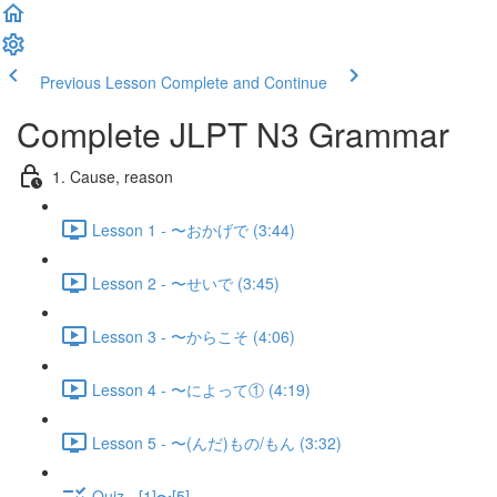
Previous Lesson
Complete and Continue
Complete JLPT N3 Grammar
1. Cause, reason
Lesson 1 - 〜おかげで (3:44)
Lesson 2 - 〜せいで (3:45)
Lesson 3 - 〜からこそ (4:06)
Lesson 4 - 〜によって① (4:19)
Lesson 5 - 〜(んだ)もの/もん (3:32)
Quiz - [1]〜[5]