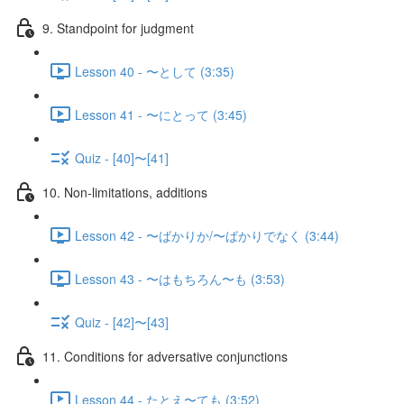
9. Standpoint for judgment
Lesson 40 - 〜として (3:35)
Lesson 41 - 〜にとって (3:45)
Quiz - [40]〜[41]
10. Non-limitations, additions
Lesson 42 - 〜ばかりか/〜ばかりでなく (3:44)
Lesson 43 - 〜はもちろん〜も (3:53)
Quiz - [42]〜[43]
11. Conditions for adversative conjunctions
Lesson 44 - たとえ〜ても (3:52)