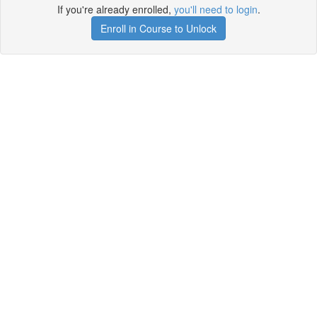
If you're already enrolled,
you'll need to login
.
Enroll in Course to Unlock