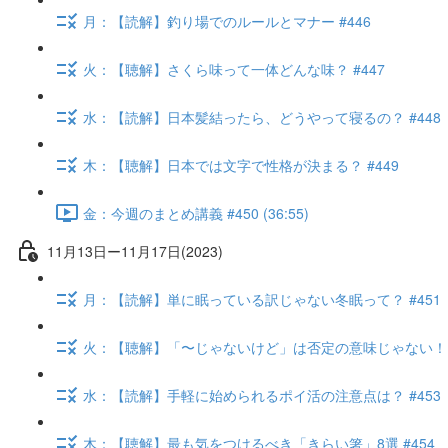
月：【読解】釣り場でのルールとマナー #446
火：【聴解】さくら味って一体どんな味？ #447
水：【読解】日本髪結ったら、どうやって寝るの？ #448
木：【聴解】日本では文字で性格が決まる？ #449
金：今週のまとめ講義 #450 (36:55)
11月13日ー11月17日(2023)
月：【読解】単に眠っている訳じゃない冬眠って？ #451
火：【聴解】「〜じゃないけど」は否定の意味じゃない！ #
水：【読解】手軽に始められるポイ活の注意点は？ #453
木：【聴解】最も気をつけるべき「きらい箸」8選 #454