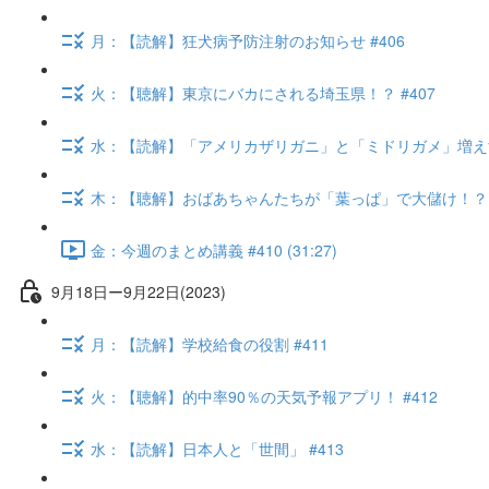
月：【読解】狂犬病予防注射のお知らせ #406
火：【聴解】東京にバカにされる埼玉県！？ #407
水：【読解】「アメリカザリガニ」と「ミドリガメ」増えす
木：【聴解】おばあちゃんたちが「葉っぱ」で大儲け！？ #
金：今週のまとめ講義 #410 (31:27)
9月18日ー9月22日(2023)
月：【読解】学校給食の役割 #411
火：【聴解】的中率90％の天気予報アプリ！ #412
水：【読解】日本人と「世間」 #413