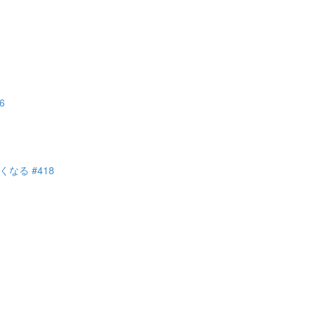
6
る #418