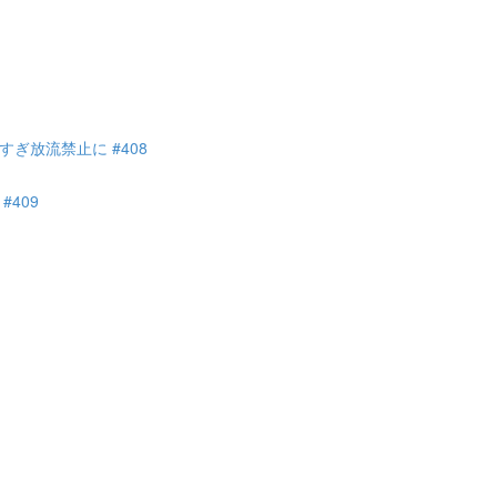
ぎ放流禁止に #408
409