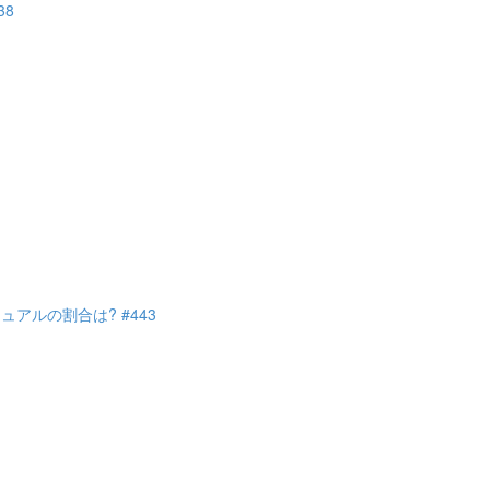
38
アルの割合は? #443